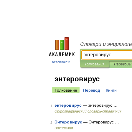
Словари и энциклоп
academic.ru
Толкования
Переводы
энтеровирус
Толкование
Перевод
Книги
энтеровирус
— энтеровирус …
1
Орфографический словарь-справочник
Энтеровирус
— Энтеровирус …
2
Википедия