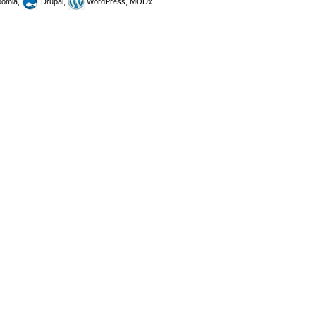
omla,
Drupal,
WordPress, MODx.