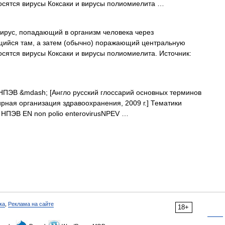
осятся вирусы Коксаки и вирусы полиомиелита …
рус, попадающий в организм человека через
щийся там, а затем (обычно) поражающий центральную
осятся вирусы Коксаки и вирусы полиомиелита. Источник:
НПЭВ &mdash; [Англо русский глоссарий основных терминов
рная организация здравоохранения, 2009 г.] Тематики
НПЭВ EN non polio enterovirusNPEV …
ка
,
Реклама на сайте
18+