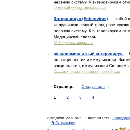
нервную систему. К энтеровирусам отн
Толковый словарь по медицине
Энтеровирус (Enterovirus)
— любой ви
9
желудочнокишечный тракт, размножаю
нервную систему. К энтеровирусам отн
Медицинский словарь …
Медицинские термины
неполиомиелитный энтеровирус
— 
10
по вакцинологии и иммунизации. Всеми
вакцинология, иммунизация Синонимы 
Справочник технического переводчика
Страницы
Следующая
→
1
2
3
4
© Академик, 2000-2026
Обратная связь:
Техподдерж
👣 Путешествия