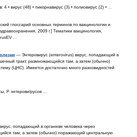
 4 • вирус (48) • пикорнавирус (3) • полиовирус (2) • …
ский глоссарий основных терминов по вакцинологии и
дравоохранения, 2009 г.] Тематики вакцинология,
irusEV …
болезни
— Энтеровирус (enterovirus) вирус, попадающий в
шечный тракт, размножающийся там, а затем (обычно)
ему (ЦНС). Имеется достаточно много разновидностей
сы, Р. энтерови/русов …
 вирус, попадающий в организм человека через
щийся там, а затем (обычно) поражающий центральную