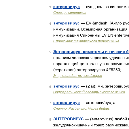
энтеровирус
— сущ., кол во синонимов:
3
Словарь синонимов
энтеровирус
— EV &mdash; [Англо рус
4
иммунизации. Всемирная организация з
иммунизация Синонимы EV EN enterov
Справочник технического переводчика
Энтеровирус: симптомы и течение 
5
организм человека через желудочно ки
поражающий центральную нервную сист
(серотипов) энтеровирусов.&#8230; …
Энциклопедия ньюсмейкеров
энтеровирус
— (2 м); мн. энтерови/ру
6
Орфографический словарь русского языка
энтеровирус
— энтерови/рус, а …
7
Слитно. Раздельно. Через дефис.
ЭНТЕРОВИРУС
— (enterovirus) любой
8
желудочнокишечный тракт, размножаю